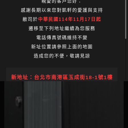
親愛的客戶您好：
感謝長期以來您對凱軒的愛護與支持
敝司於
中華民國114年11月17日起
遷移至下列地址繼續為您服務
電話傳真號碼維持不變
新址位置請參照上面的地圖
造成您的不便，敬請見諒
新地址：
台北市南港區玉成街18-1號1樓
TEL：
02-26516022
/ FAX：02-26537359
網站：
https://www.kaisheun.com
/ E-mail：
kai@kaisheun.com